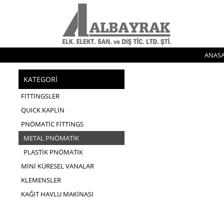
ANASA
KATEGORİ
FİTTİNGSLER
QUICK KAPLİN
PNÖMATİC FİTTİNGS
METAL PNÖMATİK
PLASTİK PNÖMATİK
MİNİ KÜRESEL VANALAR
KLEMENSLER
KAĞIT HAVLU MAKİNASI