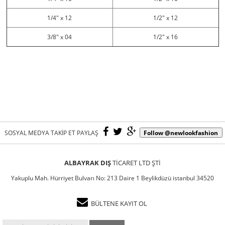
1/4" x 12
1/2" x 12
3/8" x 04
1/2" x 16
SOSYAL MEDYA TAKİP ET PAYLAŞ
ALBAYRAK DIŞ
TİCARET LTD ŞTİ
Yakuplu Mah. Hürriyet Bulvarı No: 213 Daire 1 Beylikdüzü istanbul 34520
BÜLTENE KAYIT OL